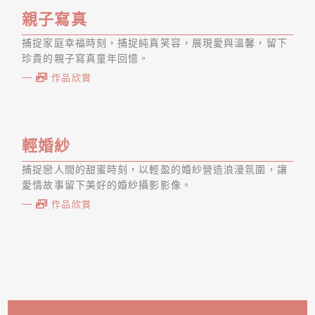
親子寫真
捕捉家庭幸福時刻，捕捉純真笑容，展現愛與溫馨，留下
珍貴的親子寫真童年回憶。
作品欣賞
輕婚紗
捕捉戀人間的甜蜜時刻，以輕盈的婚紗營造浪漫氛圍，讓
愛情故事留下美好的婚紗攝影影像。
作品欣賞