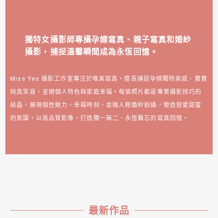
獨特女攝影師專攝孕婦寫真、親子寫真和婚紗
攝影，捕捉溫馨瞬間成為永恆回憶。
Miss Yes 攝影工作室專注於唯美寫真，擅長捕捉孕婦獨特美感、寶寶
純真笑容，呈現個人特色與家庭幸福。每張照片都是專業攝影技巧的
結晶，展現個性魅力、幸福時刻，並融入輕婚紗拍攝，營造戀愛甜蜜
的氛圍。以高品質影像，打造獨一無二、永恆難忘的寫真回憶。
最新作品