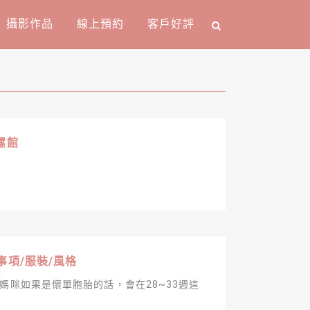
攝影作品
線上預約
客戶好評
螺館
事項/服裝/風格
 媽咪如果是懷單胞胎的話，會在28~33週這