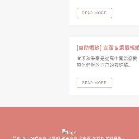
READ MORE
[自助婚紗] 宜潔＆秉豪輕
宜潔和秉豪是從高中開始戀愛
現他們對於自己的喜好都...
READ MORE
服務項目:孕婦寫真,孕婦照,親子寫真,全家福,輕婚紗,婚紗攝影。