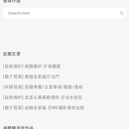
搜尋作品
近期文章
[自助婚紗] 桃園婚紗 ＠海螺館
[親子寫真] 姵榕全家福＠法鬥
[孕婦寫真] 拍攝準備/注意事項/服裝/風格
[自助婚紗] 宜潔＆秉豪輕婚紗 ＠淡水老街
[親子寫真] 函穎全家福 ＠ME攝影場地出租
用關鍵字找作品