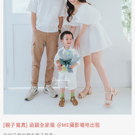
[親子寫真] 函穎全家福 ＠ME攝影場地出租