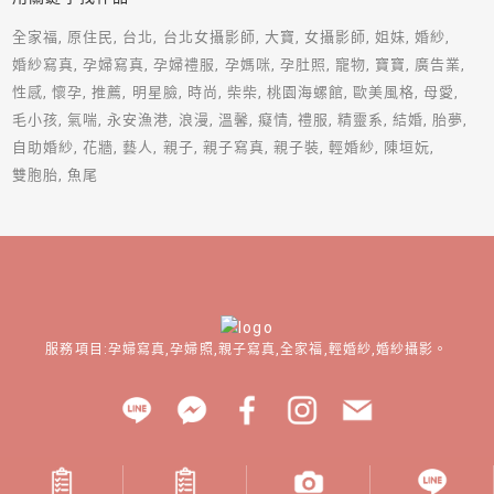
全家福
原住民
台北
台北女攝影師
大寶
女攝影師
姐妹
婚紗
婚紗寫真
孕婦寫真
孕婦禮服
孕媽咪
孕肚照
寵物
寶寶
廣告業
性感
懷孕
推薦
明星臉
時尚
柴柴
桃園海螺館
歐美風格
母愛
毛小孩
氣喘
永安漁港
浪漫
溫馨
癡情
禮服
精靈系
結婚
胎夢
自助婚紗
花牆
藝人
親子
親子寫真
親子裝
輕婚紗
陳垣妧
雙胞胎
魚尾
服務項目:孕婦寫真,孕婦照,親子寫真,全家福,輕婚紗,婚紗攝影。