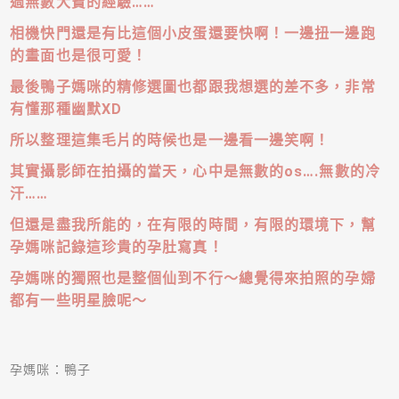
過無數大寶的經驗
……
相機快門還是有比這個小皮蛋還要快啊！一邊扭一邊跑
的畫面也是很可愛！
最後鴨子媽咪的精修選圖也都跟我想選的差不多，非常
有懂那種幽默
XD
所以整理這集毛片的時候也是一邊看一邊笑啊！
其實攝影師在拍攝的當天，心中是無數的
os….
無數的冷
汗
……
但還是盡我所能的，在有限的時間，有限的環境下，幫
孕媽咪記錄這珍貴的孕肚寫真！
孕媽咪的獨照也是整個仙到不行～總覺得來拍照的孕婦
都有一些明星臉呢～
孕媽咪：鴨子