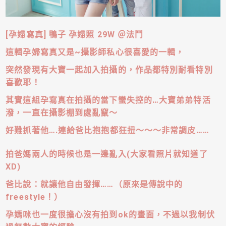
[孕婦寫真] 鴨子 孕婦照 29W ＠法鬥
這輯孕婦寫真又是~攝影師私心很喜愛的一輯，
突然發現有大寶一起加入拍攝的，作品都特別耐看特別
喜歡耶！
其實這組孕寫真在拍攝的當下蠻失控的
…
大寶弟弟特活
潑，一直在攝影棚到處亂竄～
好難抓著他
….
連給爸比抱抱都狂扭～～～非常調皮
……
拍爸媽兩人的時候也是一邊亂入
(
大家看照片就知道了
XD)
爸比說：就讓他自由發揮
……
（原來是傳說中的
freestyle
！）
孕媽咪也一度很擔心沒有拍到
ok
的畫面，不過以我制伏