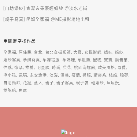
[自助婚紗] 宜潔＆秉豪輕婚紗 ＠淡水老街
[親子寫真] 函穎全家福 ＠ME攝影場地出租
用關鍵字找作品
全家福
原住民
台北
台北女攝影師
大寶
女攝影師
姐妹
婚紗
婚紗寫真
孕婦寫真
孕婦禮服
孕媽咪
孕肚照
寵物
寶寶
廣告業
性感
懷孕
推薦
明星臉
時尚
柴柴
桃園海螺館
歐美風格
母愛
毛小孩
氣喘
永安漁港
浪漫
溫馨
癡情
禮服
精靈系
結婚
胎夢
自助婚紗
花牆
藝人
親子
親子寫真
親子裝
輕婚紗
陳垣妧
雙胞胎
魚尾