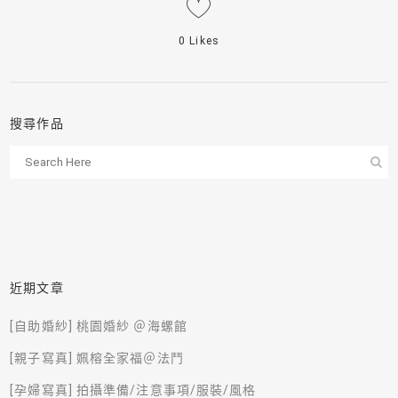
0
Likes
搜尋作品
近期文章
[自助婚紗] 桃園婚紗 ＠海螺館
[親子寫真] 姵榕全家福＠法鬥
[孕婦寫真] 拍攝準備/注意事項/服裝/風格