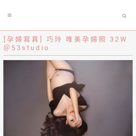
[孕婦寫真] 巧玲 唯美孕婦照 32W
＠53studio