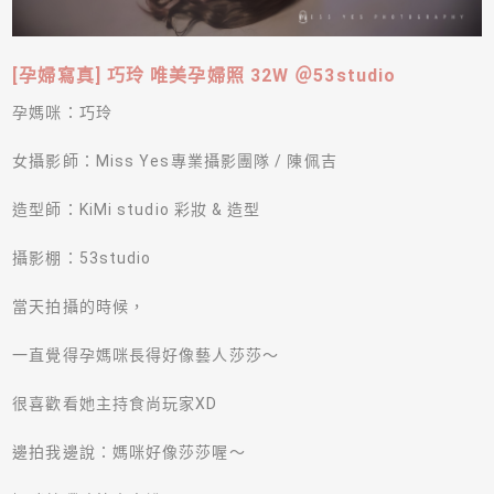
[孕婦寫真] 巧玲 唯美孕婦照 32W ＠53studio
孕媽咪：巧玲
女攝影師：
Miss Yes
專業攝影團隊 / 陳佩吉
造型師：
KiMi studio 彩妝 & 造型
攝影棚：53studio
當天拍攝的時候，
一直覺得孕媽咪長得好像藝人莎莎～
很喜歡看她主持食尚玩家
XD
邊拍我邊說：媽咪好像莎莎喔～