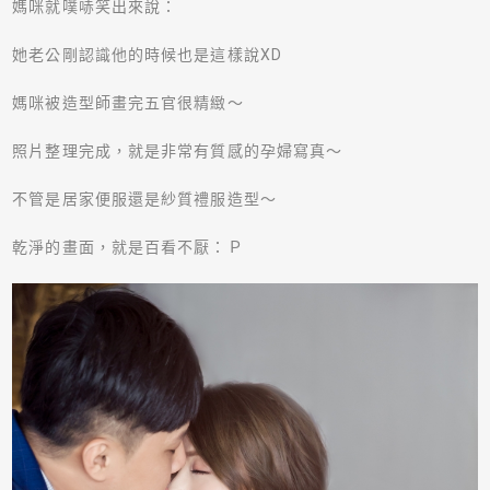
媽咪就噗哧笑出來說：
她老公剛認識他的時候也是這樣說
XD
媽咪被造型師畫完五官很精緻～
照片整理完成，就是非常有質感的孕婦寫真～
不管是居家便服還是紗質禮服造型～
乾淨的畫面，就是百看不厭：Ｐ