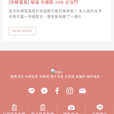
[孕婦寫真] 碩涵 孕婦照 28W ＠法鬥
這次孕婦寫真終於拍到超可愛的柴柴啦！ 毛小孩的名字
也很可愛～叫做憨吉，還有幫他辦了一個IG...
READ MORE
服務項目:孕婦寫真,孕婦照,親子寫真,全家福,輕婚紗,婚紗攝影。
COPYRIGHT © Miss Yes. ALL RIGHTS RESERVED